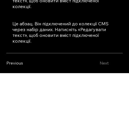
текст», щоб оновити вміст підключеної
колекції.
Це абзац. Він підключений до колекції CMS
через набір даних. Натисніть «Редагувати
текст», щоб оновити вміст підключеної
колекції.
Previous
Next
ПРО
РІШЕННЯ