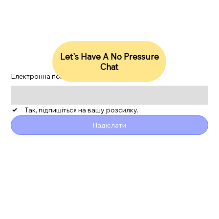
Let's Have A No Pressure
Chat
Електронна пошта
*
Так, підпишіться на вашу розсилку.
Надіслати
ESG
Політика конфіденційності
Заява про доступність
Звіт про ЦУР
Сучасне