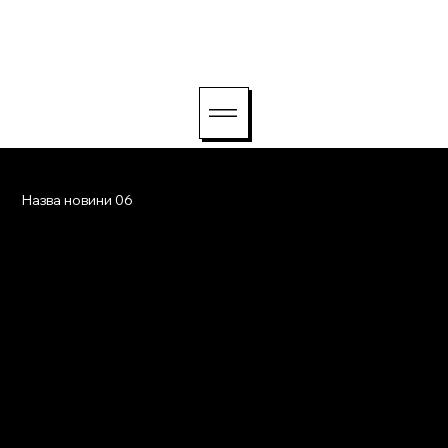
hello@lightriseconsu
lting.com
Назва новини 06