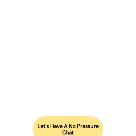
Lightrise Consulting Ltd, C/O Vantage Accounting,
Unit 1, Cedar Park Road, Ferndown, Dorset, UK, BH21
7SB, UK
Lightrise Consulting LLC, 177 Huntington Avenue, Ste
1703, Boston, MA 02115, Сполучені Штати
hello@lightriseconsulting.com
|
Великобританія | + 44 (0) 20 3131 2485
США | +1 (857) 444-9655
Будьте в курсі нашої інформації
Let's Have A No Pressure
Chat