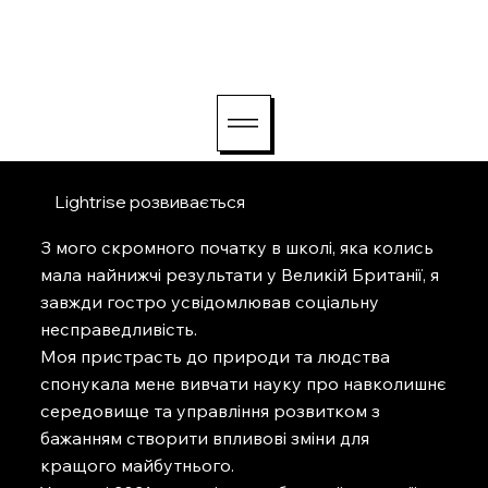
hello@lightriseconsu
lting.com
Lightrise розвивається
З мого скромного початку в школі, яка колись
мала найнижчі результати у Великій Британії, я
завжди гостро усвідомлював соціальну
несправедливість.
Моя пристрасть до природи та людства
спонукала мене вивчати науку про навколишнє
середовище та управління розвитком з
бажанням створити впливові зміни для
кращого майбутнього.