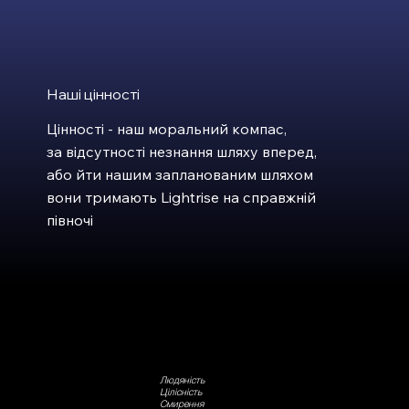
Наші цінності
Цінності - наш моральний компас,
за відсутності незнання шляху вперед,
або йти нашим запланованим шляхом
вони тримають Lightrise на справжній
півночі
Людяність
Цілісність
Смирення