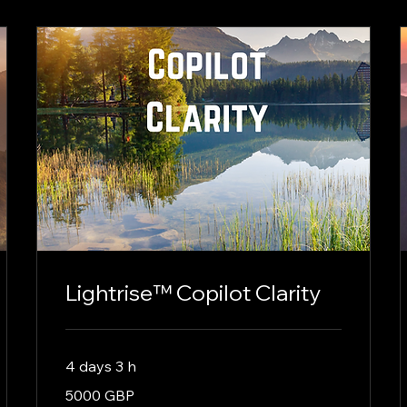
Lightrise™ Copilot Clarity
4 days 3 h
5000
5000 GBP
libras
esterlinas