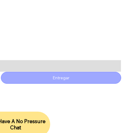
tualizado con
cimientos
Entregar
 Have A No Pressure
Chat