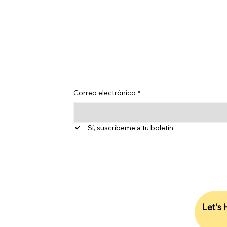
Manténgase ac
nuestros cono
Correo electrónico
*
Sí, suscríbeme a tu boletín.
dad 1,
1 7SB,
Let's
703,