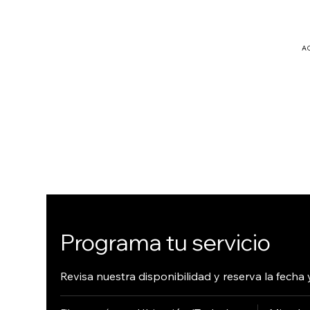
A
Hola@ligh
triseconsu
lting.com
Programa tu servicio
Revisa nuestra disponibilidad y reserva la fech