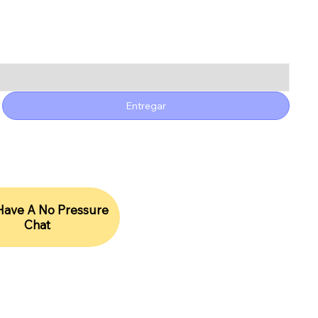
Entregar
 Have A No Pressure
Chat