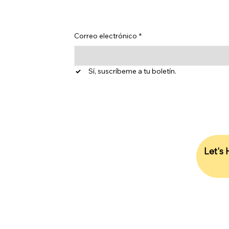
Correo electrónico
*
Sí, suscríbeme a tu boletín.
dad 1,
1 7SB,
Let's
703,