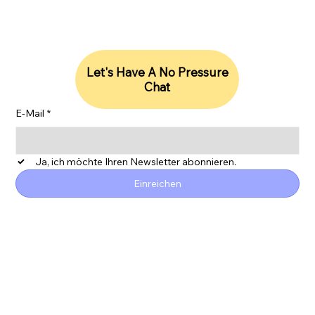
Let's Have A No Pressure
Chat
E-Mail
*
Ja, ich möchte Ihren Newsletter abonnieren.
Einreichen
ESG
Datenschutzrichtlinie
Erklärung zur Barrierefreiheit
SDG-Bericht
Moderne