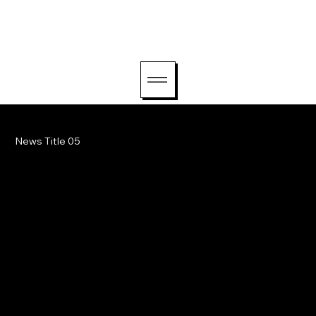
hello@lightriseconsu
lting.com
News Title 05