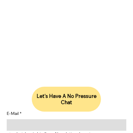
Lightrise Consulting LLC, 177 Huntington Avenue, Ste
1703, Boston, MA 02115, Vereinigte Staaten
hello@lightriseconsulting.com
|
Großbritannien | + 44 (0) 20 3131 2485
+1 (857) 444-9655
Bleiben Sie mit unseren Erkenntnissen auf dem
Laufenden
Let's Have A No Pressure
Chat
E-Mail
*