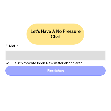
Let's Have A No Pressure
Chat
E-Mail
*
Ja, ich möchte Ihren Newsletter abonnieren.
Einreichen
ESG
Datenschutzrichtlinie
Erklärung zur Barrierefreiheit
SDG-Bericht