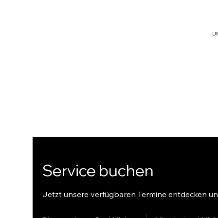
U
hello@ligh
triseconsu
lting.com
Service buchen
Jetzt unsere verfügbaren Termine entdecken u