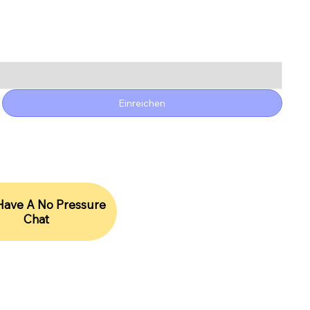
Einreichen
 Have A No Pressure
Chat