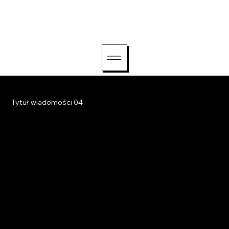
witaj@lightriseconsul
ting.com
Tytuł wiadomości 04