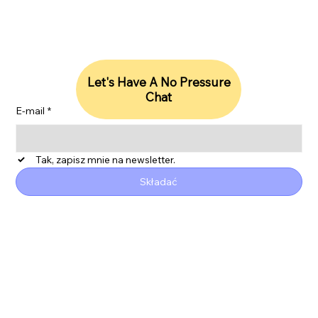
Let's Have A No Pressure
Chat
E-mail
*
Tak, zapisz mnie na newsletter.
Składać
ESG
Polityka prywatności
Oświadczenie o dostępności
Raport SDG
Współczesne