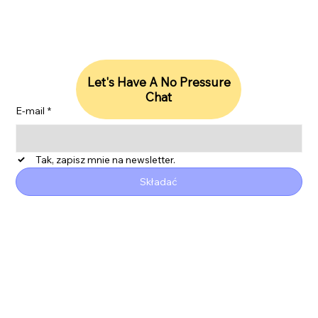
Let's Have A No Pressure
Chat
E-mail
*
Tak, zapisz mnie na newsletter.
Składać
ESG
Polityka prywatności
Oświadczenie o dostępności
Raport SDG
Współczesne