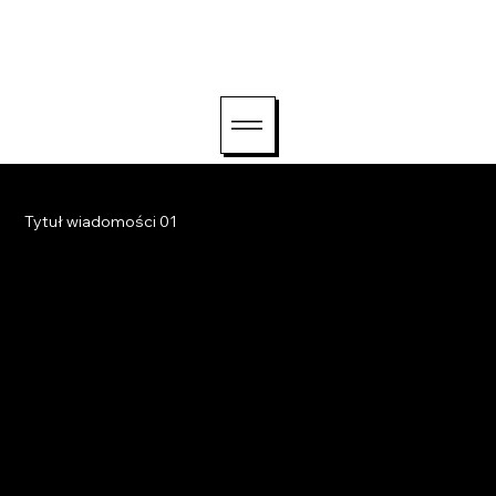
witaj@lightriseconsul
ting.com
Tytuł wiadomości 01