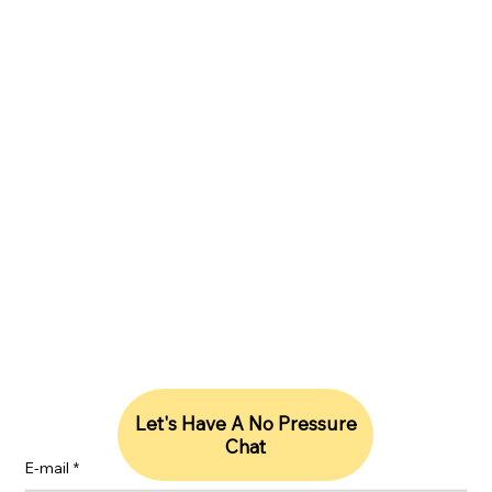
Lightrise Consulting Ltd, C/O Vantage Accounting,
Jednostka 1, Cedar Park Road, Ferndown, Dorset,
Wielka Brytania, BH21 7SB, Wielka Brytania
Lightrise Consulting LLC, 177 Huntington Avenue, Ste
1703, Boston, MA 02115, Stany Zjednoczone
hello@lightriseconsulting.com
|
Wielka Brytania | + 44 (0) 20 3131 2485
Stany Zjednoczone | +1 (857) 444-9655
Bądź na bieżąco z naszymi spostrzeżeniami
Let's Have A No Pressure
Chat
E-mail
*